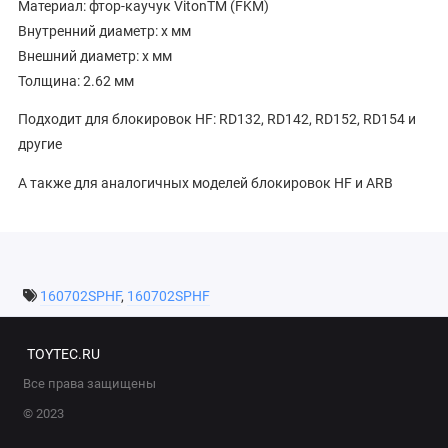
Материал: фтор-каучук VitonTM (FKM)
Внутренний диаметр: x мм
Внешний диаметр: x мм
Толщина: 2.62 мм
Подходит для блокировок HF: RD132, RD142, RD152, RD154 и
другие
А также для аналогичных моделей блокировок HF и ARB
160702SPHF
,
160702SPHF
TOYTEC.RU
Все права защищены
© 2023