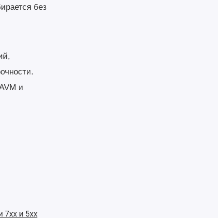
бирается без
ий,
очности.
 AVM и
 7хх и 5хх