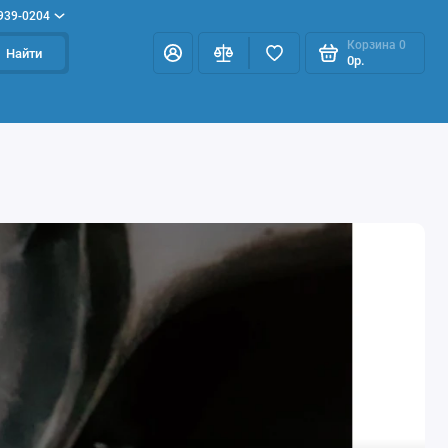
 939-0204
Корзина
0
Найти
0р.