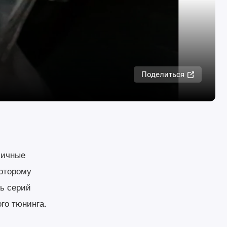
Поделиться
пичные
которому
ь серий
го тюнинга.