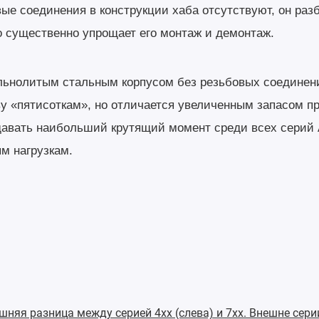
ые соединения в конструкции хаба отсутствуют, он раз
о существенно упрощает его монтаж и демонтаж.
ельнолитым стальным корпусом без резьбовых соединен
ву «пятисоткам», но отличается увеличенным запасом пр
давать наибольший крутящий момент среди всех серий
м нагрузкам.
няя разница между серией 4хх (слева) и 7хх. Внешне серии