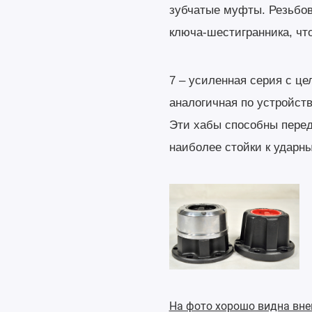
зубчатые муфты. Резьбов
ключа-шестигранника, чт
7 – усиленная серия с ц
аналогичная по устройст
Эти хабы способны пере
наиболее стойки к ударны
На фото хорошо видна внеш