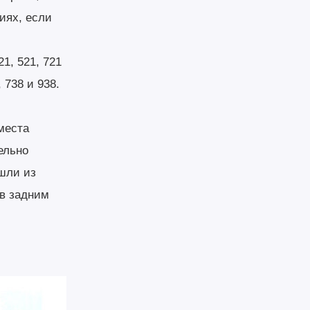
иях, если
1, 521, 721
 738 и 938.
места
ельно
шли из
ов задним