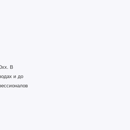
0хх. В
водах и до
офессионалов