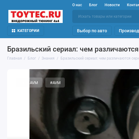
О нас
Блог
Новости
Конта
Выбор по авто
Производ
КАТЕГОРИИ
Бразильский сериал: чем различаются
Главная
Блог
Знания
Бразильский сериал: чем различаются сер
#хаб AVM
#AVM