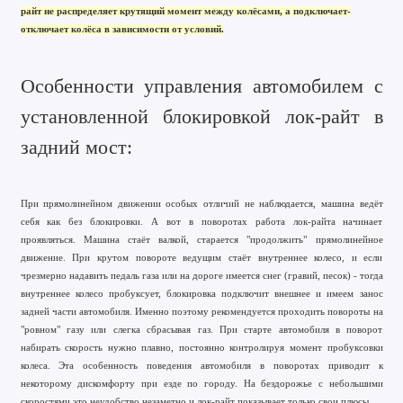
райт не распределяет крутящий момент между колёсами, а подключает-
отключает колёса в зависимости от условий.
Особенности управления автомобилем с
установленной блокировкой лок-райт в
задний мост:
При прямолинейном движении особых отличий не наблюдается, машина ведёт
себя как без блокировки. А вот в поворотах работа лок-райта начинает
проявляться. Машина стаёт валкой, старается "продолжить" прямолинейное
движение. При крутом повороте ведущим стаёт внутреннее колесо, и если
чрезмерно надавить педаль газа или на дороге имеется снег (гравий, песок) - тогда
внутреннее колесо пробуксует, блокировка подключит внешнее и имеем занос
задней части автомобиля. Именно поэтому рекомендуется проходить повороты на
"ровном" газу или слегка сбрасывая газ. При старте автомобиля в поворот
набирать скорость нужно плавно, постоянно контролируя момент пробуксовки
колеса. Эта особенность поведения автомобиля в поворотах приводит к
некоторому дискомфорту при езде по городу. На бездорожье с небольшими
скоростями это неудобство незаметно и лок-райт показывает только свои плюсы.