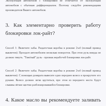
Эксплуатация автомобиля с блокировкой не отличается от эксплуатации
автомобиля с обычным дифференциалом. Поэтому следуйте рекомендациям
производителя Вашего автомобиля.
3. Как элементарно проверить работу
блокировки лок-райт?
Способ 1: Включите хабы. Раздаточная коробка в режиме 2wd (полный привод
выключен). Проедьте автомобилем несколько поворотов. При этом руль никуда не
должно тянуть. "Тяжёлый" руль - признак нерабочей блокировки лок-райт.
Способ 2: Включите хабы. Раздаточная коробка в режиме 2wd (полный привод
выключен). С помощью домкрата вывесите одно переднее колесо и прокрутите его
руками. Колесо должно легко крутиться, при этом из переднего моста будут
слышны лёгкие щелчки разблокировавшейся блокировки.
4. Какое масло вы рекомендуете заливать