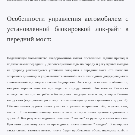
Особенности управления автомобилем с
установленной блокировкой лок-райт в
передний мост:
Подавляющее большинство внедорожников имеют постоянный задний привод и
подключаемый передний. Для повседневной езды по городу и регулярных выездов
на природу рекомендуется установка лок-райта в передний мост. Это позволит
сохранить динамику и управляемость автомобиля со свободным дифференциалом
с повышенной проходимостью на бездорожье. Хотя и тут есть свои особенности,
которые хорошо заметны при езде по городу зимой. Опять-же особенности
исходят от алгоритма работы блокировки: ведущее колесо то, которое больше
нагружено (внутреннее при повороте или имеющее лучшее сцепление с дорогой).
Обычно зимняя дорога имеет участки с разным покрытием: лёд, асфальт, снег,
песок... Естественно машину тянет колесо, которое имеет лучшее сцепление с
дорогой. Как результат водитель отчетливо "слышит" на руле где асфальт или снег.
При этом руль выпускать не приходится, иначе машину "поведет". В поворотах
также сильно газовать нельзя, иначе будет пробуксовка обоих передних колёс и