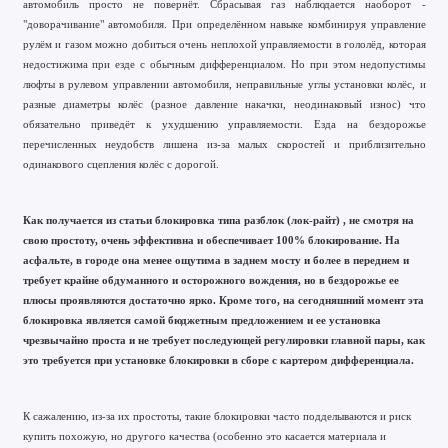
автомобиль просто не повернёт. Сбрасывая газ наблюдается наоборот -
"доворачивание" автомобиля. При определённом навыке комбинируя управление
рулём и газом можно добиться очень неплохой управляемости в гололёд, которая
недостижима при езде с обычным дифференциалом. Но при этом недопустимы
люфты в рулевом управлении автомобиля, неправильные углы установки колёс, и
разные диаметры колёс (разное давление накачки, неодинаковый износ) что
обязательно приведёт к ухудшению управляемости. Езда на бездорожье
перечисленных неудобств лишена из-за малых скоростей и приблизительно
одинакового сцепления колёс с дорогой.
Как получается из статьи блокировка типа разблок (лок-райт) , не смотря на
свою простоту, очень эффективна и обеспечивает 100% блокирование. На
асфальте, в городе она менее ощутима в заднем мосту и более в переднем и
требует крайне обдуманного и осторожного вождения, но в бездорожье ее
плюсы проявляются достаточно ярко. Кроме того, на сегодняшний момент эта
блокировка является самой бюджетным предложением и ее установка
чрезвычайно проста и не требует последующей регулировки главной пары, как
это требуется при установке блокировки в сборе с картером дифференциала.
К сажалению, из-за их простоты, такие блокировки часто подделываются и риск
купить похожую, но другого качества (особенно это касается материала и