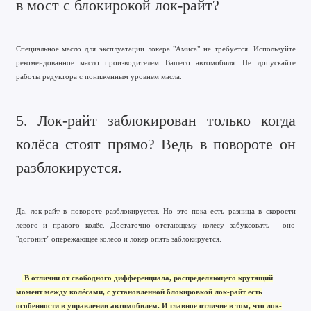
в мост с блокирокой лок-райт?
Специальное масло для эксплуатации локера "Амиса" не требуется. Используйте
рекомендованное масло производителем Вашего автомобиля. Не допускайте
работы редуктора с пониженным уровнем масла.
5. Лок-райт заблокирован только когда
колёса стоят прямо? Ведь в повороте он
разблокируется.
Да, лок-райт в повороте разблокируется. Но это пока есть разница в скорости
левого и правого колёс. Достаточно отстающему колесу забуксовать - оно
"догонит" опережающее колесо и локер опять заблокируется.
В отличии от свободного дифференциала, распределяющего крутящий
момент между колёсами, с установленной блокировкой лок-райт есть
особенности в управлении автомобилем. И главное отличие в том, что лок-