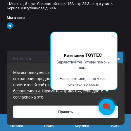
г.Москва , 8-я ул. Соколиной горы 15А, стр 24 Заезд с улицы
Бориса Жигуленкова д. 21А
Мы в сети
Компания TOYTEC
Подписаться
Здравствуйте! Готовы помочь
вам.
Нажимая на кнопку «Подписаться», Вы даете
согласие на
Мы используем файлы cookie и другие средства
обработку персональных данных.
Напишите мне, если у вас
сохранения предпочтений и анализа действий
появятся вопросы.
посетителей сайта. Подробнее в
Политика
безопасности
. Нажмите «Принять», если даете
согласие на это.
Принять
0
Каталог
Поиск
Корзина
Войти