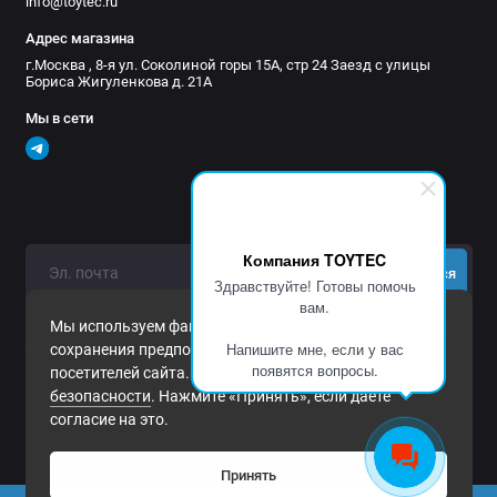
info@toytec.ru
Адрес магазина
г.Москва , 8-я ул. Соколиной горы 15А, стр 24 Заезд с улицы
Бориса Жигуленкова д. 21А
Мы в сети
Компания TOYTEC
Подписаться
Здравствуйте! Готовы помочь
вам.
Нажимая на кнопку «Подписаться», Вы даете
согласие на
Мы используем файлы cookie и другие средства
обработку персональных данных.
Напишите мне, если у вас
сохранения предпочтений и анализа действий
появятся вопросы.
посетителей сайта. Подробнее в
Политика
безопасности
. Нажмите «Принять», если даете
согласие на это.
Принять