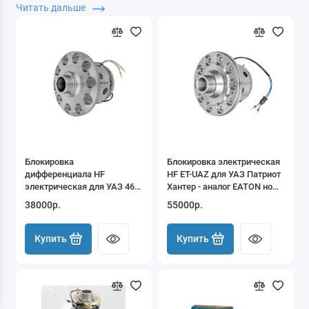
далее через фильтр ВИД ТОВАРА -> Блокировка
Читать дальше
Электрическая.
При эксплуатации автомобиля в
тяжелых дорожных условиях, а также при
эксплуатации в холодное время года
необходимо
использовать масло вязкости по SAE 75W140 группа
по APIGL-6.
Блокировка
Блокировка электрическая
дифференциала HF
HF ET-UAZ для УАЗ Патриот
электрическая для УАЗ 469
Хантер - аналог EATON но
и др 10 шл. (мост тимкен,
под мелкий шлиц УАЗ (30
38000р.
55000р.
гражданский)
шлицев)
Купить
Купить