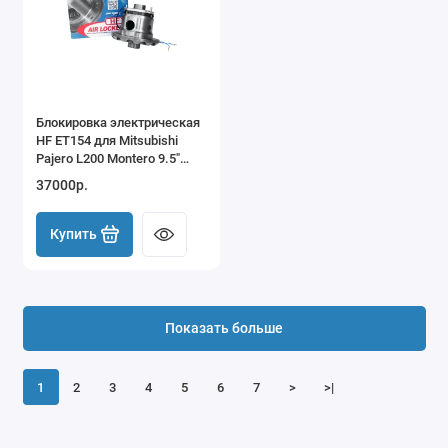
Блокировка электрическая
HF ET154 для Mitsubishi
Pajero L200 Montero 9.5"
задняя (31 шлиц)
37000р.
Купить
Показать больше
1
2
3
4
5
6
7
>
>|