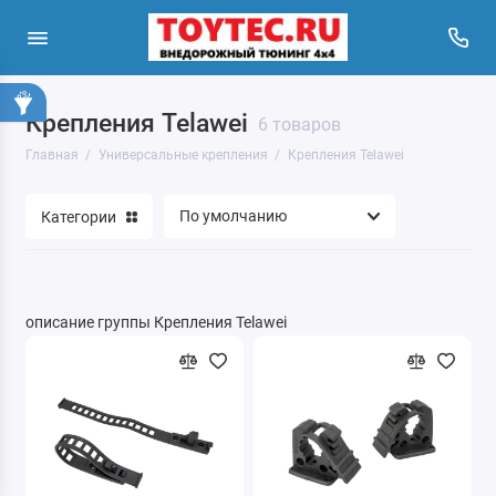
Крепления Telawei
TitanStraps
6 товаров
Главная
Универсальные крепления
Крепления Telawei
Крепления Telawei
Категории
Крепления Полиуретан
описание группы Крепления Telawei