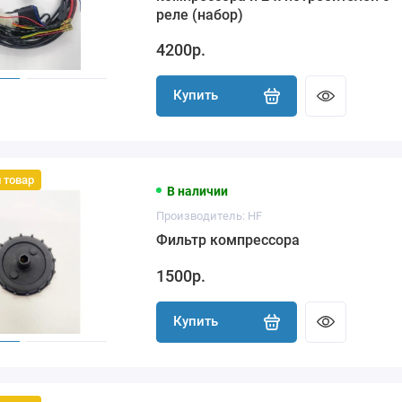
реле (набор)
4200р.
Купить
 товар
В наличии
Производитель: HF
Фильтр компрессора
1500р.
Купить