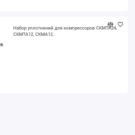
Набор уплотнений для компрессоров CKMTA24,
CKMTA12, CKMA12..
ов