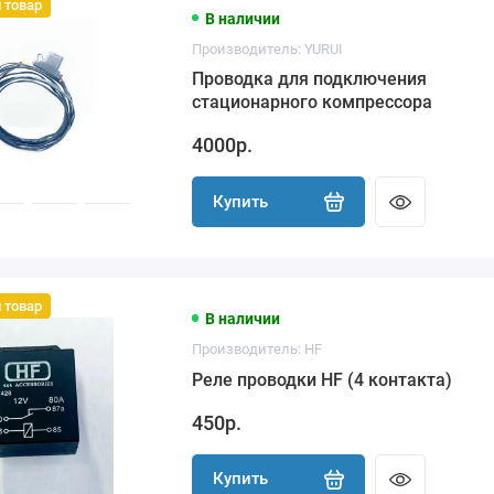
 товар
В наличии
Производитель: YURUI
Проводка для подключения
стационарного компрессора
4000р.
Купить
 товар
В наличии
Производитель: HF
Реле проводки HF (4 контакта)
450р.
Купить