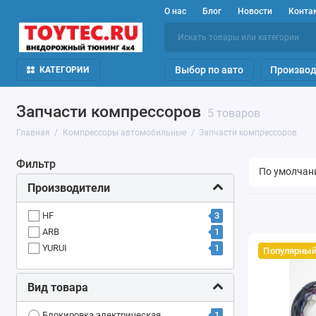
О нас
Блог
Новости
Конта
Выбор по авто
Производ
КАТЕГОРИИ
Запчасти компрессоров
5 товаров
Главная
Компрессоры автомобильные
Запчасти компрессоров
Фильтр
Производители
3
HF
1
ARB
1
YURUI
Популярный
Вид товара
1
Блокировка электрическая