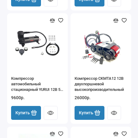
Компрессор
Компрессор CKMTA12 12В
автомобильный
двухпоршневой
стационарный YURUI 12В 50
высокопроизводительный
л/мин 13,6 атм
9600р.
26000р.
Купить
Купить