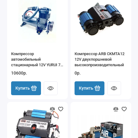
Компрессор
Компрессор ARB CKMTA12
автомобильный
12V двухпоршневой
стационарный 12V YURUI 72
высокопроизводительный
л/мин 10,21 атм, черный
10600р.
0р.
Купить
Купить