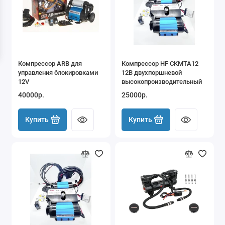
Пневмосигналы
Пневмосистемы
Проводка готовая для стационарных
Компрессор ARB для
Компрессор HF CKMTA12
компрессоров
управления блокировками
12В двухпоршневой
12V
высокопроизводительный
Ресиверы воздушные
40000р.
25000р.
соленоиды включения потребителей -
Купить
Купить
отдельно
Шланги и пистолеты подкачки