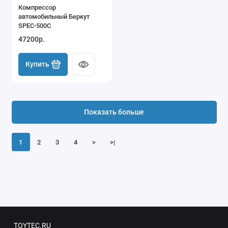
Компрессор
автомобильный Беркут
SPEC-500C
47200р.
Купить
Показать больше
1
2
3
4
>
>|
TOYTEC.RU