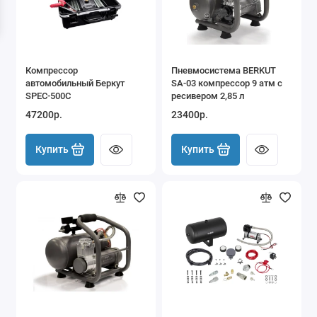
Пневмосигналы
Пневмосистемы
Компрессор
Пневмосистема BERKUT
автомобильный Беркут
SA-03 компрессор 9 атм с
Проводка готовая для стационарных
SPEC-500C
ресивером 2,85 л
компрессоров
47200р.
23400р.
Ресиверы воздушные
Купить
Купить
соленоиды включения потребителей -
отдельно
Шланги и пистолеты подкачки