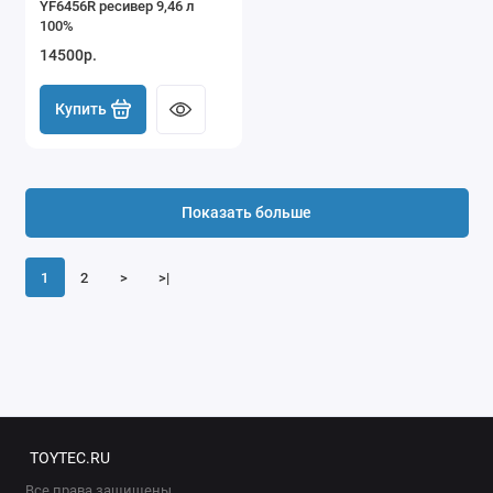
YF6456R ресивер 9,46 л
100%
14500р.
Купить
Показать больше
1
2
>
>|
TOYTEC.RU
Все права защищены