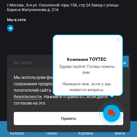
г.Москва , 8-я ул. Соколиной горы 15А, стр 24 Заезд с улицы
Бориса Жигуленкова д. 21А
Мы в сети
Компания TOYTEC
Подписаться
Здравствуйте! Готовы помочь
вам.
Нажимая на кнопку «Подписаться», Вы даете
согласие на
Мы используем файлы cookie и другие средства
обработку персональных данных.
Напишите мне, если у вас
сохранения предпочтений и анализа действий
появятся вопросы.
посетителей сайта. Подробнее в
Политика
безопасности
. Нажмите «Принять», если даете
согласие на это.
Принять
0
Каталог
Поиск
Корзина
Войти