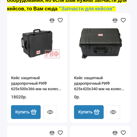
оборудования, но если Вам нужны запчасти для
кейсов, то Вам сюда
"Запчасти для кейсов"
Кейс защитный
Кейс защитный
ударопрочный РИФ
ударопрочный РИФ
625x500x366 мм на колесах
625х420х340 мм на колесах
с телескопической ручкой
с телескопической ручкой
18020р.
0р.
IP67
Купить
Купить