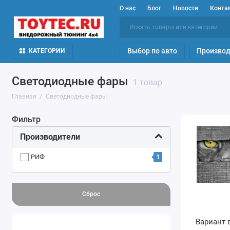
О нас
Блог
Новости
Конта
Выбор по авто
Производ
КАТЕГОРИИ
Светодиодные фары
1 товар
Главная
Светодиодные фары
Фильтр
Производители
1
РИФ
Сброс
Вариант 