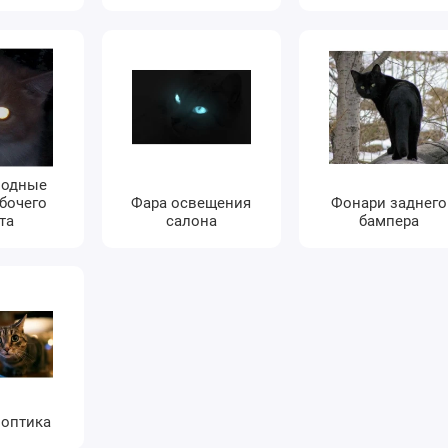
иодные
бочего
Фара освещения
Фонари заднего
та
салона
бампера
 оптика