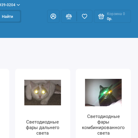
 939-0204
Корзина
0
Найти
0р.
Светодиодные
Светодиодные
фары
фары дальнего
комбинированного
света
света