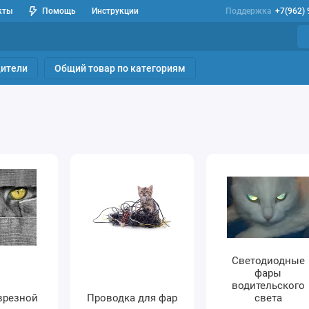
кты
Помощь
Инструкции
Поддержка
+7(962)
ители
Общий товар по категориям
Светодиодные
фары
водительского
врезной
Проводка для фар
света