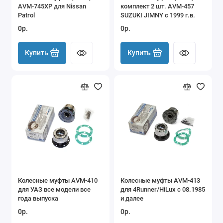
AVM-745XP для Nissan
комплект 2 шт. AVM-457
Patrol
SUZUKI JIMNY c 1999 г.в.
0р.
0р.
Купить
Купить
Колесные муфты AVM-410
Колесные муфты AVM-413
для УАЗ все модели все
для 4Runner/HiLux с 08.1985
года выпуска
и далее
0р.
0р.