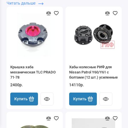
ОРИГИНАЛЬНЫЕ ХАБЫ
известных брендов, чтобы
Читать дальше
вы били уверны в своем полном приводе!!!
Крышка хаба
Хабы колесные РИФ для
механическая TLC PRADO
Nissan Patrol Y60/Y61 c
71-78
болтами (12 шт.) усиленные
2400р.
14110р.
Купить
Купить