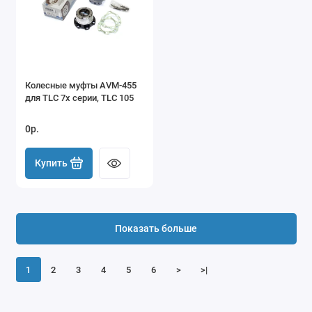
Колесные муфты AVM-455
для TLC 7x серии, TLC 105
0р.
Купить
Показать больше
1
2
3
4
5
6
>
>|