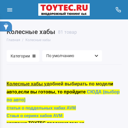
Колесные хабы
81 товар
Главная
Колесные хабы
Категории
Колесные хабы
удобней выбирать по модел
и
авто,
если вы готовы, то пройдите
СЮДА
(
выбор
по авто)
с
татья о поддельных хабах AVM
Стаья о сериях хабов AVM
компания TOYTEC прдлагает только