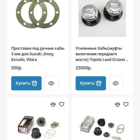
Проставки под ручные хабы
Усиленные Хабы(муфты
3 мм для Suzuki Jimny,
включения переднего
Escudo, Vitara
моста) Toyota Land Cruiser
1976-1995 без электрохабов
550р.
25000р.
и Hilux P/U, 4Runner (30
шлицев) MILE MARKER
MIL466
Купить
Купить