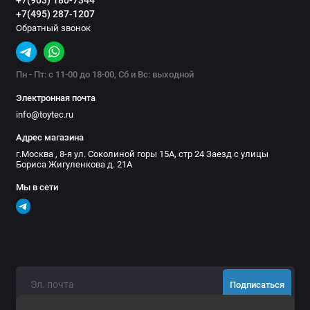
+7(903) 180-7344
+7(495) 287-1207
Мангалы, казаны и грили
Обратный звонок
Маркизы
Пн - Пт: с 11-00 до 18-00, Сб и Вс: выходной
Ножи и мультитулы
Электронная почта
Палатки на крышу автомобиля
info@toytec.ru
Адрес магазина
Палки треккинговые
г.Москва , 8-я ул. Соколиной горы 15А, стр 24 Заезд с улицы
Бориса Жигуленкова д. 21А
Паракорд
Мы в сети
Пилы, топоры, лопаты
Рюкзаки
Спальники
Подписаться
Средства защиты от насекомых