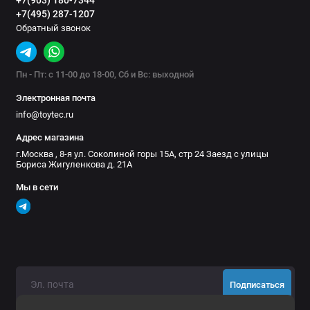
+7(903) 180-7344
+7(495) 287-1207
Мангалы, казаны и грили
Обратный звонок
Маркизы
Пн - Пт: с 11-00 до 18-00, Сб и Вс: выходной
Ножи и мультитулы
Электронная почта
Палатки на крышу автомобиля
info@toytec.ru
Адрес магазина
Палки треккинговые
г.Москва , 8-я ул. Соколиной горы 15А, стр 24 Заезд с улицы
Бориса Жигуленкова д. 21А
Паракорд
Мы в сети
Пилы, топоры, лопаты
Рюкзаки
Спальники
Подписаться
Средства защиты от насекомых