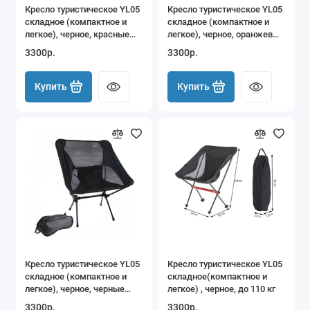
Кресло туристическое YL05
Кресло туристическое YL05
Стяжные ремни для крепления груза
складное (компактное и
складное (компактное и
легкое), черное, красные
легкое), черное, оранжевые
Сумки
ножки, до 110 кг
ножки, до 110 кг
3300р.
3300р.
Термобоксы
Купить
Купить
Термосы
Туристическая посуда
Туристические аксессуары и
принадлежности
Туристические палатки
Туристические тенты
Кресло туристическое YL05
Кресло туристическое YL05
Туристические фонари
складное (компактное и
складное(компактное и
легкое), черное, черные
легкое) , черное, до 110 кг
ножки, до 110 кг
Туристические шатры
3300р.
3300р.