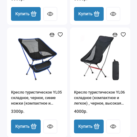
Холодильники автомобильные
Купить
Купить
Кресло туристическое YL05
Кресло туристическое YL06
складное, черное, синие
складное (компактное и
ножки (компактное и
легкое) , черное, высокая
легкое), до 110 кг
спинка, до 110 кг
3300р.
4000р.
Купить
Купить