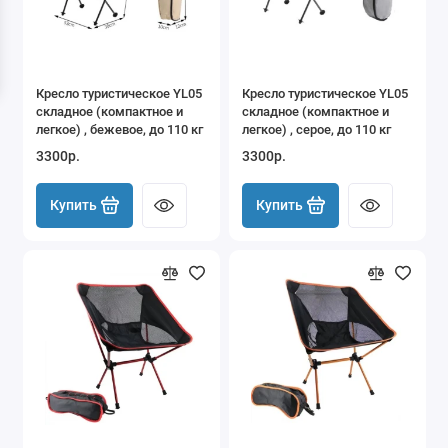
Мангалы, казаны и грили
Маркизы
Кресло туристическое YL05
Кресло туристическое YL05
Ножи и мультитулы
складное (компактное и
складное (компактное и
легкое) , бежевое, до 110 кг
легкое) , серое, до 110 кг
Палатки на крышу автомобиля
3300р.
3300р.
Палки треккинговые
Купить
Купить
Паракорд
Пилы, топоры, лопаты
Рюкзаки
Спальники
Средства защиты от насекомых