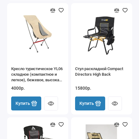
Кресло туристическое YL06
Стул раскладной Compact
складное (компактное и
Directors High Back
легкое), бежевое, высокая
спинка, до 110 кг
4000р.
15800р.
Купить
Купить