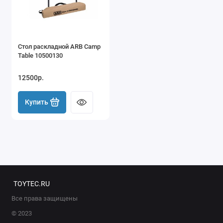
Мангалы, казаны и грили
Маркизы
Стол раскладной ARB Camp
Ножи и мультитулы
Table 10500130
Палатки на крышу автомобиля
12500р.
Палки треккинговые
Купить
Паракорд
Пилы, топоры, лопаты
Рюкзаки
TOYTEC.RU
Спальники
Все права защищены
Средства защиты от насекомых
© 2023