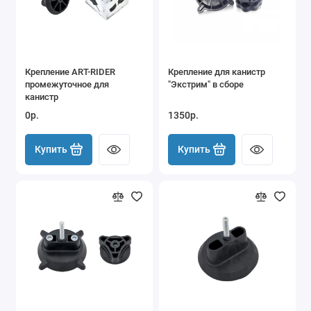
Стяжные ремни для крепления груза
Сумки
Крепление ART-RIDER
Крепление для канистр
Термобоксы
промежуточное для
"Экстрим" в сборе
канистр
Термосы
0р.
1350р.
Туристическая посуда
Купить
Купить
Туристические аксессуары и
принадлежности
Туристические палатки
Туристические тенты
Туристические фонари
Туристические шатры