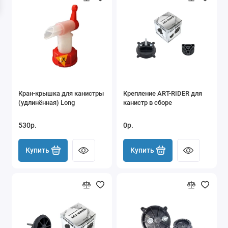
Мангалы, казаны и грили
Маркизы
Ножи и мультитулы
Палатки на крышу автомобиля
Кран-крышка для канистры
Крепление ART-RIDER для
Палки треккинговые
(удлинённая) Long
канистр в сборе
Паракорд
530р.
0р.
Пилы, топоры, лопаты
Купить
Купить
Рюкзаки
Спальники
Средства защиты от насекомых