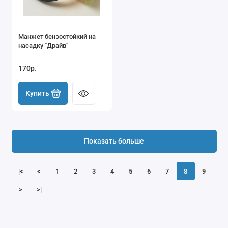
Манжет бензостойкий на
насадку "Драйв"
170р.
Купить
Показать больше
|<
<
1
2
3
4
5
6
7
8
9
>
>|