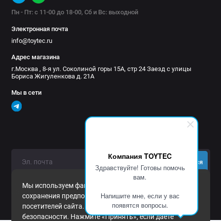
Пн - Пт: с 11-00 до 18-00, Сб и Вс: выходной
Электронная почта
info@toytec.ru
Адрес магазина
г.Москва , 8-я ул. Соколиной горы 15А, стр 24 Заезд с улицы
Бориса Жигуленкова д. 21А
Мы в сети
Компания TOYTEC
Подписаться
Здравствуйте! Готовы помочь
вам.
Нажимая на кнопку «Подписаться», Вы даете
согласие на
Мы используем файлы cookie и другие средства
обработку персональных данных.
Напишите мне, если у вас
сохранения предпочтений и анализа действий
появятся вопросы.
посетителей сайта. Подробнее в
Политика
безопасности
. Нажмите «Принять», если даете