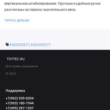
вертикальном штабелировании. Прочные и удобные ручки
рассчитаны на перенос значительного веса.
Основные характеристики:
Читать дальше
Длина - 432 мм
Ширина - 335 мм
Высота - 277 мм
E432335277
,
E432335277
Внутренние размеры: 390x292x242 мм
Объем - 29 л
TOYTEC.RU
Толщина стенки - 0,8 мм
Вес - 3,3 кг
Все права защищены
© 2023
Обзор алюминиевых экспедиционных ящиков РИФ
Поддержка
+7(962) 939-0204
+7(903) 180-7344
+7(495) 287-1207