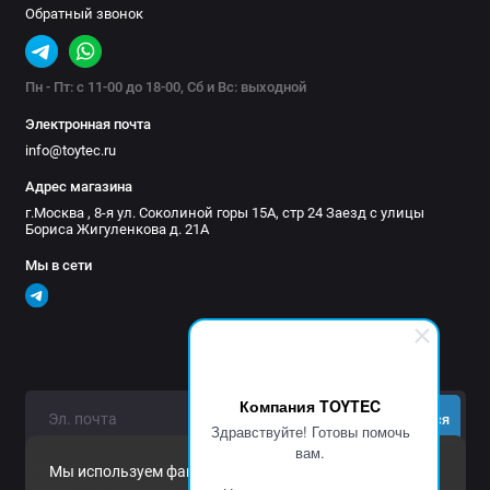
Обратный звонок
Пн - Пт: с 11-00 до 18-00, Сб и Вс: выходной
Электронная почта
info@toytec.ru
Адрес магазина
г.Москва , 8-я ул. Соколиной горы 15А, стр 24 Заезд с улицы
Бориса Жигуленкова д. 21А
Мы в сети
Компания TOYTEC
Подписаться
Здравствуйте! Готовы помочь
вам.
Нажимая на кнопку «Подписаться», Вы даете
согласие на
Мы используем файлы cookie и другие средства
обработку персональных данных.