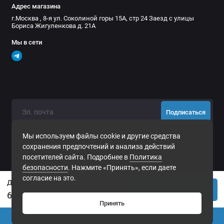
Адрес магазина
г.Москва , 8-я ул. Соколиной горы 15А, стр 24 Заезд с улицы
Бориса Жигуленкова д. 21А
Мы в сети
Подписаться
Нажимая на кнопку «Подписаться», Вы даете
согласие на
Мы используем файлы cookie и другие средства
обработку персональных данных.
сохранения предпочтений и анализа действий
посетителей сайта. Подробнее в
Политика
безопасности
. Нажмите «Принять», если даете
согласие на это.
Датчик давления (провода) 9,53 атм вкл/11,91 атм выкл (20 А)
Купить
630р.
Принять
0