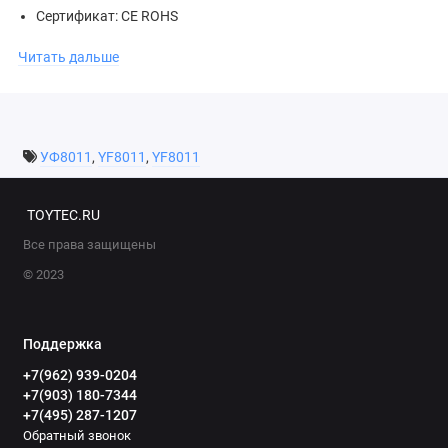
Сертификат: CE ROHS
Тип электродвигателя: на постоянных магнитах
Читать дальше
Тип устройства: поршневой
Производитель, торговая марка YURUI
Страна производства КНР
Диапазон рабочих температур (С): -20C-+40C
УФ8011
,
YF8011
,
YF8011
Бренд: YURUI
TOYTEC.RU
Все права защищены
© 2023
Поддержка
+7(962) 939-0204
+7(903) 180-7344
+7(495) 287-1207
Обратный звонок