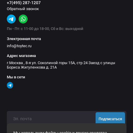
Материал: пластик
+7(495) 287-1207
Обратный звонок
Цвет: хаки
Степень влагозащиты: IP67
Видеообзор защитного кейса РИФ WR-07
Пн - Пт: с 11-00 до 18-00, Сб и Вс: выходной
Электронная почта
info@toytec.ru
Адрес магазина
г.Москва , 8-я ул. Соколиной горы 15А, стр 24 Заезд с улицы
Бориса Жигуленкова д. 21А
Мы в сети
Подписаться
Нажимая на кнопку «Подписаться», Вы даете
согласие на