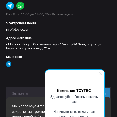
Испытание кейса на герметичность
Пн - Пт: с 11-00 до 18-00, Сб и Вс: выходной
Электронная почта
info@toytec.ru
Адрес магазина
г.Москва , 8-я ул. Соколиной горы 15А, стр 24 Заезд с улицы
Бориса Жигуленкова д. 21А
Мы в сети
Компания TOYTEC
Подписаться
Здравствуйте! Готовы помочь
вам.
Нажимая на кнопку «Подписаться», Вы даете
согласие на
Мы используем файлы cookie и другие средства
обработку персональных данных.
Напишите мне, если у вас
сохранения предпочтений и анализа действий
появятся вопросы.