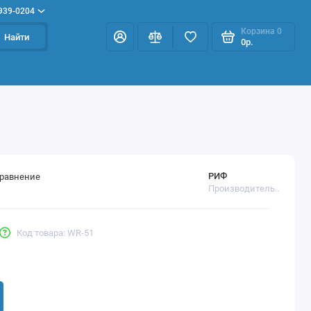
 939-0204
Корзина
0
Найти
0р.
РИФ
сравнение
Производитель..
Код товара: WR-51