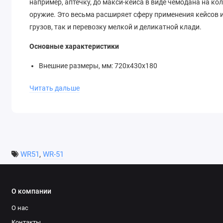
например, аптечку, до макси-кейса в виде чемодана на к
оружие. Это весьма расширяет сферу применения кейсов
грузов, так и перевозку мелкой и деликатной клади.
Основные характеристики
Внешние размеры, мм: 720х430х180
Внутренние размеры, мм: 647х350х120
Читать дальше
Глубина крышки внутренняя, мм: 45
Дно внутренняя глубина, мм: 120
Материал: пластик
Цвет: черный
Два слоя вспененного наполнителя
Степень влагозащиты: IP55
WR51
,
WR-51
О компании
О нас
Контакты