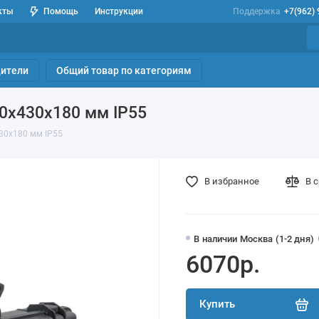
кты
Помощь
Инструкции
Поддержка
+7(962)
ители
Общий товар по категориям
0х430х180 мм IP55
30х180 мм IP55
В избранное
В 
В наличии Москва (1-2 дня)
6070р.
Купить