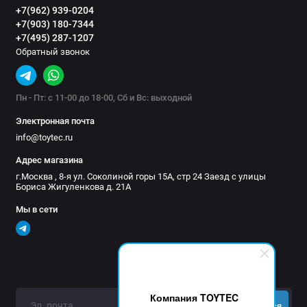
+7(962) 939-0204
Вес брутто, кг: 27
+7(903) 180-7344
Габариты упаковки см, ДхШхВ: 263х23х18
+7(495) 287-1207
Обратный звонок
Кассетные электрические маркизы РИФ
Пн - Пт: с 11-00 до 18-00, Сб и Вс: выходной
Электронная почта
info@toytec.ru
Адрес магазина
г.Москва , 8-я ул. Соколиной горы 15А, стр 24 Заезд с улицы
Бориса Жигуленкова д. 21А
Мы в сети
Компания TOYTEC
Подписаться