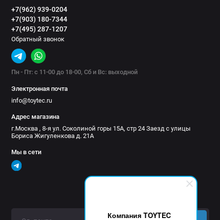
Материал тента: vinyl (ВО, УФ)
+7(962) 939-0204
+7(903) 180-7344
Плотность ткани: 450 гр.
+7(495) 287-1207
Профиль: алюминий
Обратный звонок
Покраска: порошковое напыление
Цвет тента: мульти
Цвет рамы: белый (в стандарте)
Пн - Пт: с 11-00 до 18-00, Сб и Вс: выходной
Ширина, см: 200
Электронная почта
Вынос, см: 150
info@toytec.ru
Высота, м: 2-4
Адрес магазина
Стойки материал: алюминий
г.Москва , 8-я ул. Соколиной горы 15А, стр 24 Заезд с улицы
Материал чехла/рамы: алюминий
Бориса Жигуленкова д. 21А
Привод: механический, ручной
Мы в сети
Тип: кассетный
Вес нетто, кг: 17
Вес брутто, кг: 20,8
Габариты упаковки см, ДхШхВ: 214х23х18
Кассетные электрические маркизы РИФ
Компания TOYTEC