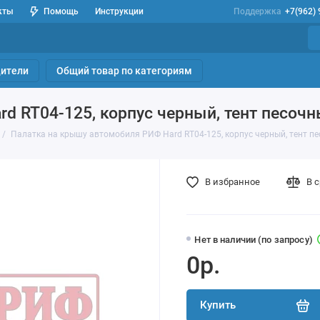
кты
Помощь
Инструкции
Поддержка
+7(962)
ители
Общий товар по категориям
d RT04-125, корпус черный, тент песоч
Палатка на крышу автомобиля РИФ Hard RT04-125, корпус черный, тент п
В избранное
В 
Нет в наличии (по запросу)
0р.
Купить