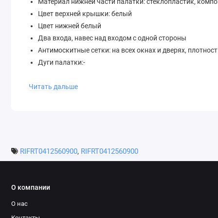
Материал нижней части палатки: стеклопластик, компо
Цвет верхней крышки: белый
Цвет нижней белый
Два входа, навес над входом с одной стороны
Антимоскитные сетки: на всех окнах и дверях, плотност
Дуги палатки:-
Крепление дуг:-
Матрас:Поролон повышенной плотности в текстильном 
Читать дальше
Фурнитура: SBS
Лестница: алюминиевая, телескопическая 2,3 м
Крепление на рейлинги: на багажные поперечины
Тип багажных поперечин используемых для установки 
Сумка для обуви: -
RIFRT0412560900
,
RIFRT0412560900
Крепления для монтажа: комплект
Вес нетто(кг): 77
Вес брутто (кг):80
О компании
Размер упаковки (ДхШхВ) (см):
О нас
Контакты