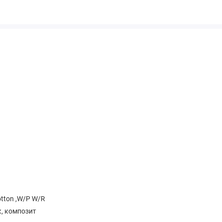
otton ,W/P W/R
к, композит