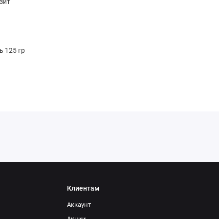
зит
ь 125 гр
чехле, толщина 6 см.
палаток: квадрат
Клиентам
Аккаунт
Акции