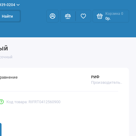
 939-0204
Корзина
0
Найти
0р.
ный
есочный
РИФ
сравнение
Производитель..
Код товара: RIFRT0412560900