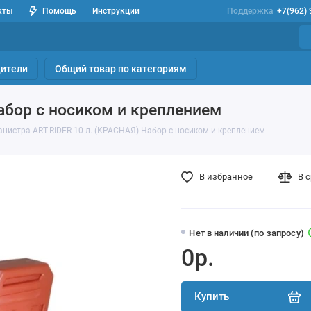
кты
Помощь
Инструкции
Поддержка
+7(962)
ители
Общий товар по категориям
абор с носиком и креплением
анистра ART-RIDER 10 л. (КРАСНАЯ) Набор с носиком и креплением
В избранное
В 
Нет в наличии (по запросу)
0р.
Купить