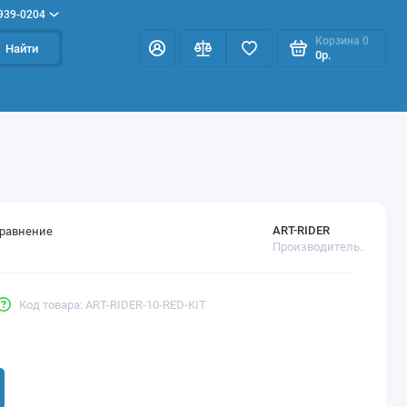
 939-0204
Корзина
0
Найти
0р.
ART-RIDER
сравнение
Производитель..
Код товара: ART-RIDER-10-RED-KIT