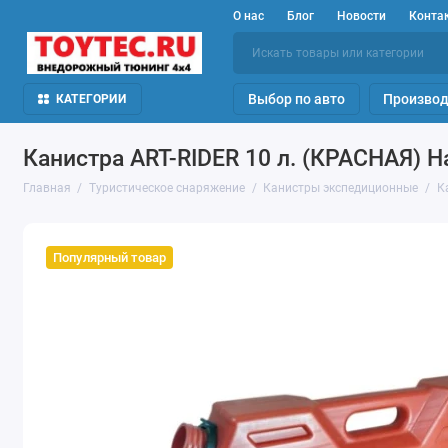
О нас
Блог
Новости
Конта
Выбор по авто
Производ
КАТЕГОРИИ
Канистра ART-RIDER 10 л. (КРАСНАЯ) Н
Главная
Туристическое снаряжение
Канистры экспедиционные
К
Популярный товар