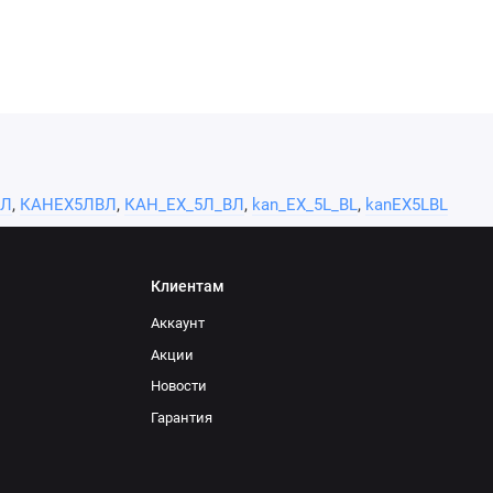
ВЛ
,
КАНЕХ5ЛВЛ
,
КАН_ЕХ_5Л_ВЛ
,
kan_EX_5L_BL
,
kanEX5LBL
Клиентам
Аккаунт
Акции
Новости
Гарантия