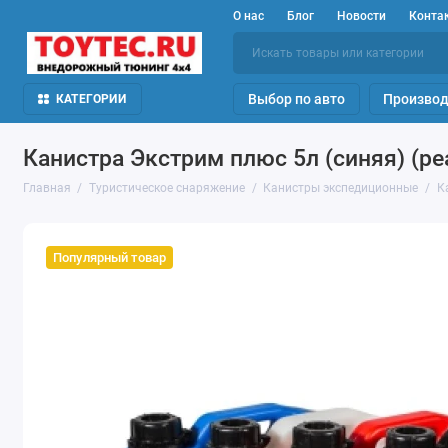
О нас
Блог
Новости
Конта
Выбор по авто
Производ
КАТЕГОРИИ
Канистра Экстрим плюс 5л (синяя) (ре
Главная
Туристическое снаряжение
Канистры экспедиционные
К
Популярный товар