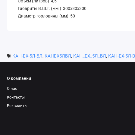
Объем (литров) 4,5
Габариты В.Ш.Г. (мм.) 300х80х300
Диаметр горловины (мм) 50
КАН-ЕХ-5Л-БЛ
,
КАНЕХ5ЛБЛ
,
КАН_ЕХ_5Л_БЛ
,
КАН-ЕХ-5Л-
О компании
О нас
Контакты
Реквизиты