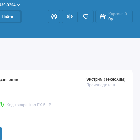
 939-0204
Корзина
0
Найти
0р.
Экстрим (ТехноХим)
сравнение
Производитель..
Код товара: kan-EX-5L-BL