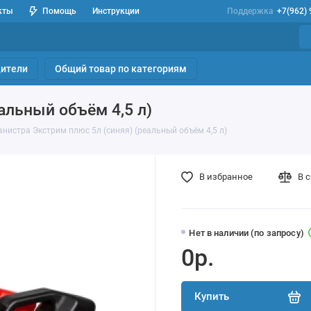
кты
Помощь
Инструкции
Поддержка
+7(962)
ители
Общий товар по категориям
альный объём 4,5 л)
анистра Экстрим плюс 5л (синяя) (реальный объём 4,5 л)
В избранное
В 
Нет в наличии (по запросу)
0р.
Купить