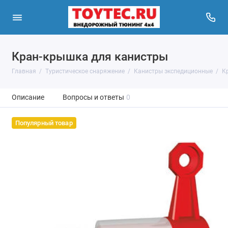
Кран-крышка для канистры
Главная
Туристическое снаряжение
Канистры экспедиционные
К
Описание
Вопросы и ответы
0
Популярный товар