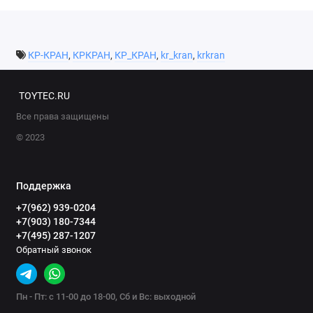
КР-КРАН
,
КРКРАН
,
КР_КРАН
,
kr_kran
,
krkran
TOYTEC.RU
Все права защищены
© 2023
Поддержка
+7(962) 939-0204
+7(903) 180-7344
+7(495) 287-1207
Обратный звонок
Пн - Пт: с 11-00 до 18-00, Сб и Вс: выходной