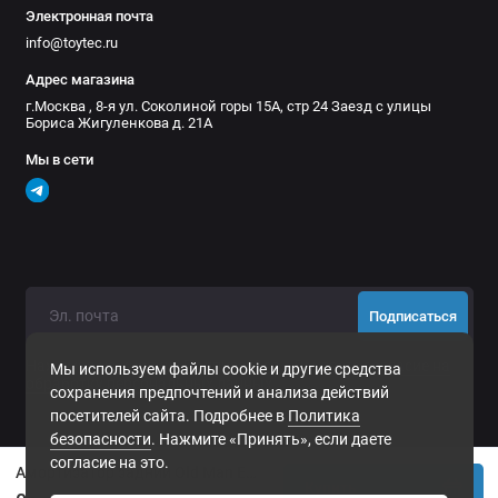
Электронная почта
info@toytec.ru
Адрес магазина
г.Москва , 8-я ул. Соколиной горы 15А, стр 24 Заезд с улицы
Бориса Жигуленкова д. 21А
Мы в сети
Подписаться
Нажимая на кнопку «Подписаться», Вы даете
согласие на
Мы используем файлы cookie и другие средства
обработку персональных данных.
сохранения предпочтений и анализа действий
посетителей сайта. Подробнее в
Политика
безопасности
. Нажмите «Принять», если даете
согласие на это.
Амортизатор задний Old Man Emu (OME) Trailblazer 2017+ лифт 40 мм (60130)
Купить