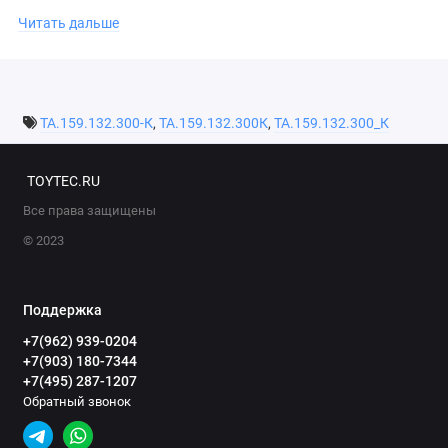
Со всех сторон у канистры есть специальные ручки, что
Читать дальше
позволяет брать её из любого положения и не марать при
этом руки.
Имеются 3 отверстия для крепежа.
ТА.159.132.300-К
,
ТА.159.132.300К
,
ТА.159.132.300_К
Габаритные размеры:
- ширина: 325 мм.
- глубина: 85 мм.
TOYTEC.RU
- высота: 580 мм.
Все права защищены
Фактический объем: 10л.
© 2023
Вес: 2 кг
Поддержка
+7(962) 939-0204
+7(903) 180-7344
+7(495) 287-1207
Обратный звонок