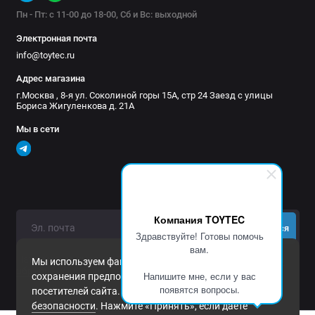
Пн - Пт: с 11-00 до 18-00, Сб и Вс: выходной
Электронная почта
info@toytec.ru
Адрес магазина
г.Москва , 8-я ул. Соколиной горы 15А, стр 24 Заезд с улицы
Бориса Жигуленкова д. 21А
Мы в сети
Компания TOYTEC
Подписаться
Здравствуйте! Готовы помочь
вам.
Нажимая на кнопку «Подписаться», Вы даете
согласие на
Мы используем файлы cookie и другие средства
обработку персональных данных.
Напишите мне, если у вас
сохранения предпочтений и анализа действий
появятся вопросы.
посетителей сайта. Подробнее в
Политика
безопасности
. Нажмите «Принять», если даете