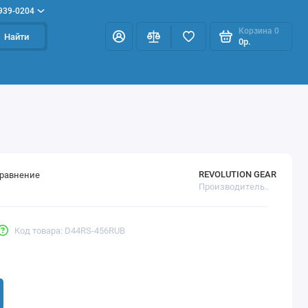
 939-0204
Корзина
0
Найти
0р.
REVOLUTION GEAR
сравнение
Производитель..
Код товара: D44RS-456RUB