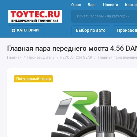
О нас
Блог
Новости
Конта
Выбор по авто
Производ
КАТЕГОРИИ
Главная пара переднего моста 4.56 DA
Главная
Производитель
REVOLUTION GEAR
Главная пара передне
Популярный товар