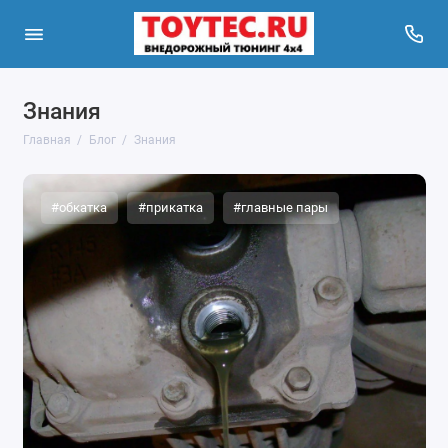
Знания
Главная
Блог
Знания
#обкатка
#прикатка
#главные пары