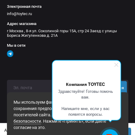
Электронная почта
info@toytec.ru
Адрес магазина
г.Москва , 8-я ул. Соколиной горы 15А, стр 24 Заезд с улицы
Бориса Жигуленкова д. 21А
Мы в сети
Компания TOYTEC
Подписаться
Здравствуйте! Готовы помочь
вам.
Нажимая на кнопку «Подписаться», Вы даете
согласие на
Мы используем файлы cookie и другие средства
обработку персональных данных.
Напишите мне, если у вас
сохранения предпочтений и анализа действий
появятся вопросы.
посетителей сайта. Подробнее в
Политика
безопасности
. Нажмите «Принять», если даете
согласие на это.
Актуатор блокировки для RD92, RD131 и другие
Купить