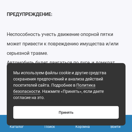
ПРЕДУПРЕЖДЕНИЕ:
Неспособность учесть движение опорной пятки
может привести к повреждению имущества и/или
серьезной травме.
Автомобиль будет двигаться по дуге, и домкрат
может стать неустойчивым, если не выровнять
Мы используем файлы cookie и другие средства
сохранения предпочтений и анализа действий
опорную пятку.
посетителей сайта. Подробнее в
Политика
безопасности
. Нажмите «Принять», если даете
согласие на это.
5.
ЗАЦЕПЛЕНИЕ
КРЮКА
◆
Принять
0
Каталог
Поиск
Корзина
Войти