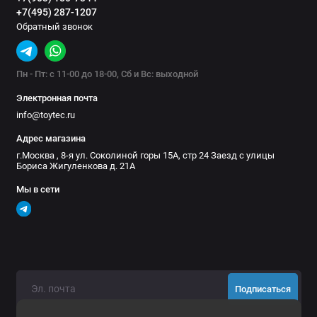
гарантирует превосходную работу амортизатора в пыльных и
+7(495) 287-1207
Обратный звонок
грязных условиях.
ВНИМАНИЕ! Из-за конструктивных особенностей,
Пн - Пт: с 11-00 до 18-00, Сб и Вс: выходной
необходимо прокачать данную модель амортизаторов
Электронная почта
перед установкой.
info@toytec.ru
Адрес магазина
Внимание! Серия PAG, MG, TS6 и MR6 является
г.Москва , 8-я ул. Соколиной горы 15А, стр 24 Заезд с улицы
газонаполненной, в связи с этим, не рекомендуется установка
Бориса Жигуленкова д. 21А
этих амортизаторов с пружинами Tough Dog, которые
Мы в сети
являются резкими на разжатие, из-за завышенных
заявленных нагрузок, что пагубно отражается на работе
газонаполненных амортизаторов других брендов. Если есть
ручная регулировка, не забывайте регулярно проворачивать
барашек во избежания его прикипания из за агресивной
внешней среды.
Подписаться