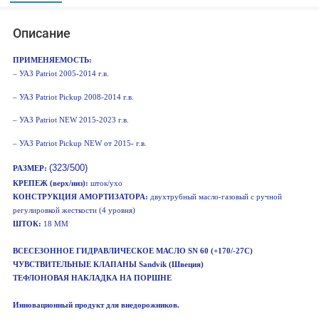
Описание
ПРИМЕНЯЕМОСТЬ:
– УАЗ Patriot 2005-2014 г.в.
– УАЗ Patriot Pickup 2008-2014 г.в.
– УАЗ Patriot NEW 2015-2023 г.в.
– УАЗ Patriot Pickup NEW от 2015- г.в.
(323/500)
РАЗМЕР:
КРЕПЕЖ (верх/низ):
шток/ухо
КОНСТРУКЦИЯ АМОРТИЗАТОРА:
двухтрубный масло-газовый с ручной
регулировкой жесткости (4 уровня)
ШТОК:
18 ММ
ВСЕСЕЗОННОЕ ГИДРАВЛИЧЕСКОЕ МАСЛО SN 60 (+170/-27C)
ЧУВСТВИТЕЛЬНЫЕ КЛАПАНЫ Sandvik (Швеция)
ТЕФЛОНОВАЯ НАКЛАДКА НА ПОРШНЕ
Инновационный продукт для внедорожников.