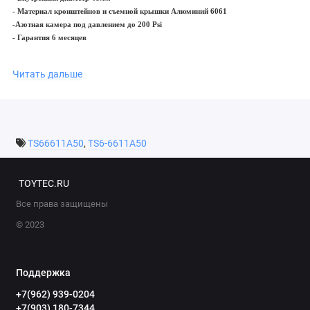
- Материал кронштейнов и съемной крышки Алюминий 6061
-Азотная камера под давлением до 200 Psi
- Гарантия 6 месяцев
Внимание! Серия PAG, MG, TS6 и MR6 является газонаполненной, в связи с
Читать дальше
этим, не рекомендуется установка этих амортизаторов с пружинами Tough Dog,
которые являются резкими на разжатие, из-за завышенных заявленных
нагрузок, что пагубно отражается на работе газонаполненных амортизаторов
других брендов. Если есть ручная регулировка, не забывайте регулярно
TS66611A50
,
TS6-6611A50
проворачивать барашек во избежания его прикипания из за агресивной внешней
среды.
TOYTEC.RU
Все права защищены
© 2023
Поддержка
+7(962) 939-0204
+7(903) 180-7344