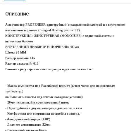
Описание
Амортизатор PROFENDER однотрубный с разделенной камерой и с внутренним
плавающим поршнем (Integral floating piston-IFP).
КОНСТРУКЦИЯ: ОДНОТРУБНАЯ (MONOTUBE) с подкачкой азотом и
выносным бачком
ВНУТРЕННИЙ ДИАМЕТР И ПОРШЕНЬ: 46 мм
Шток: 20 ММ
Размер зжатый: 445
Размер разжатый: 610
Винтовая регулировка высоты упора пружины по высоте!
- Масло и манжеты под Российский климат (в том числе для пониженных
температур)
но бывают манжеты под теплые погодные условия)
- 20мм усиленный и хромированный шток
- Однотрубный с двумя камерами для масла и газа
- Комфортная или спортивная настройка с завода.
- Aнодированый корпус (EDP)
- Диаметр амортизатора 52мм
- Внутренний диаметр 46мм