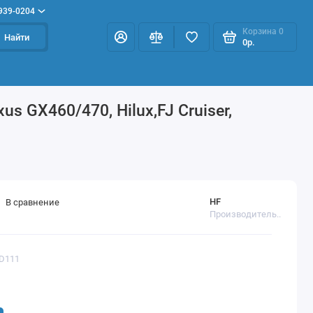
 939-0204
Корзина
0
Найти
0р.
s GX460/470, Hilux,FJ Cruiser,
HF
В сравнение
Производитель..
RD111