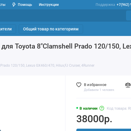
кты
Помощь
Инструкции
Поддержка
+7(962)
ители
Общий товар по категориям
я Toyota 8"Clamshell Prado 120/150, Lexu
ado 120/150, Lexus GX460/470, Hilux,FJ Cruiser, 4Runner
В избранное
Добавили 1 человек
В наличии
Код товара: 
38000р.