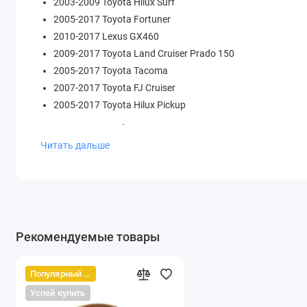
2003-2009 Toyota Hilux Surf
2005-2017 Toyota Fortuner
2010-2017 Lexus GX460
2009-2017 Toyota Land Cruiser Prado 150
2005-2017 Toyota Tacoma
2007-2017 Toyota FJ Cruiser
2005-2017 Toyota Hilux Pickup
Примечание: Эта блокировка подходит для установки толь
ставится только с заводскими парами 3.91 и 4.10, 4.30, 4.
Читать дальше
/High Pinion (Clamshell) передняя
Комплект блокировки включает:
Блокировка (дифференциал в сборе)
Актуатор блокировки с резиновыми уплотнениями
Рекомендуемые товары
Пневмосоленоид вкручиваемый в ресивер компрессо
Кнопка для активации блокировки
Популярный товар
Фитинги для врезки в редуктор моста
Успей купить
Трубка для воздуха