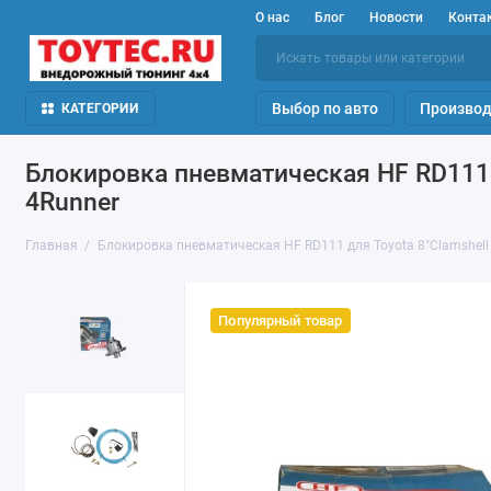
О нас
Блог
Новости
Конта
Выбор по авто
Производ
КАТЕГОРИИ
Блокировка пневматическая HF RD111 дл
4Runner
Главная
Блокировка пневматическая HF RD111 для Toyota 8"Clamshell Pr
Популярный товар