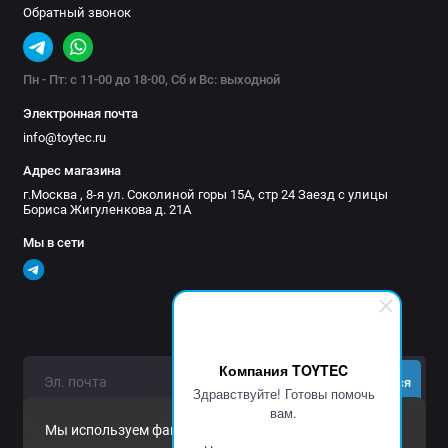
Обратный звонок
Пн - Пт: с 11-00 до 18-00, Сб и Вс: выходной
Электронная почта
info@toytec.ru
Адрес магазина
г.Москва , 8-я ул. Соколиной горы 15А, стр 24 Заезд с улицы
Бориса Жигуленкова д. 21А
Мы в сети
Компания TOYTEC
Подписаться
Здравствуйте! Готовы помочь
вам.
Нажимая на кнопку «Подписаться», Вы даете
согласие на
Мы используем файлы cookie и другие средства
обработку персональных данных.