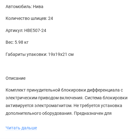
Автомобиль: Нива
Количество шлицев: 24
Артикул: HBE507-24
Вес: 5.98 кг
Габариты упаковки: 19x19x21 см
Описание
Комплект принудительной блокировки дифференциала с
электрическим приводом включения. Система блокировки
активируется электромагнитом. Не требуется установка
дополнительного оборудования. Предназначен для
автомобилей Нива, а также для “Классики” (ВАЗ 2101-2107).
Читать дальше
Возможна установка в передний (Нива) и задний мост
автомобиля. Конструкция системы блокировки