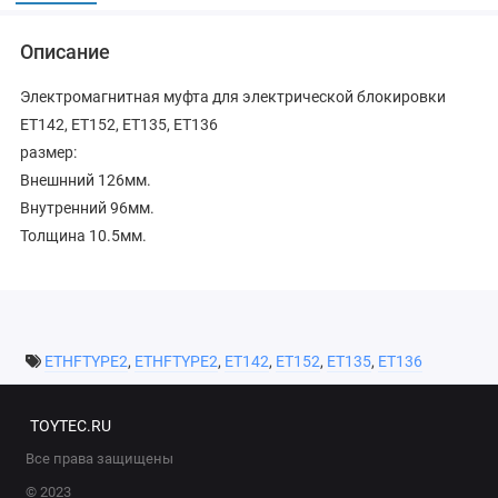
Описание
Электромагнитная муфта для электрической блокировки
ET142, ET152, ET135, ET136
размер:
Внешнний 126мм.
Внутренний 96мм.
Толщина 10.5мм.
ETHFTYPE2
,
ETHFTYPE2
,
ET142
,
ET152
,
ET135
,
ET136
TOYTEC.RU
Все права защищены
© 2023