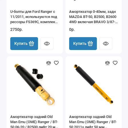
U-болты для Ford Ranger c
Амортизатор 0-40мм, задн
11/2011, используются под
MAZDA BT-50, B2500, B2600
рессоры FS369С, комплект
4WD включая BRAVO 3/87-
на 1 рессору.
on
2750р.
0р.
Купить
Купить
Амортизатор задний Old
Амортизатор задний Old
Man Emu (OME) Ranger / BT-
Man Emu (OME) Ranger / BT-
50 06-20 / B2500 лифт 20 мм
50 2011+ лифт 50 мм