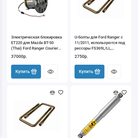
Электрическая блокировка
U-болты для Ford Ranger c
ET220 для Mazda BT-50
11/2011, используются под
(Thai) Ford Ranger Courier
рессоры FS369L/LL,
T6 задняя
комплект на 1 рессору.
37000р.
2750р.
Купить
Купить