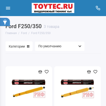
Ford F250/350
3 товара
Главная
Ford
Ford F250/350
Категории