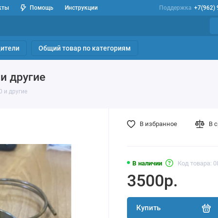
кты
Помощь
Инструкции
Поддержка
+7(962)
ители
Общий товар по категориям
и другие
0 и другие
В избранное
В 
В наличии
Код товара: 
3500р.
Купить