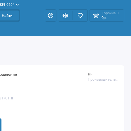
 939-0204
Корзина
0
Найти
0р.
HF
сравнение
Производитель..
081701HF