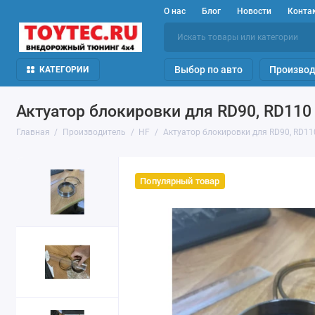
О нас
Блог
Новости
Конта
Выбор по авто
Производ
КАТЕГОРИИ
Актуатор блокировки для RD90, RD110 
Главная
Производитель
HF
Актуатор блокировки для RD90, RD11
Популярный товар