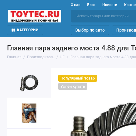
О нас
Блог
Новости
Конта
Выбор по авто
Производ
КАТЕГОРИИ
Главная пара заднего моста 4.88 для To
Главная
Производитель
HF
Главная пара заднего моста 4.88 для 
Популярный товар
Успей купить