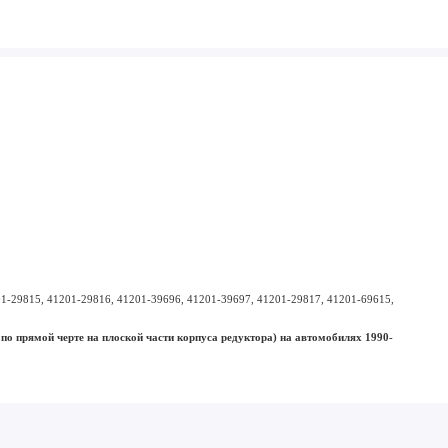
01-29815, 41201-29816, 41201-39696, 41201-39697, 41201-29817, 41201-69615,
по прямой черте на плоской части корпуса редуктора) на автомобилях 1990-