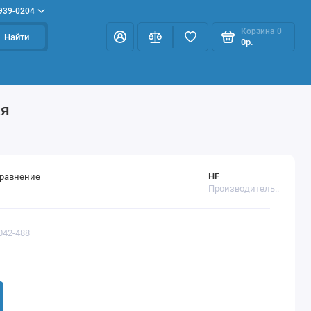
 939-0204
Корзина
0
Найти
0р.
ая
HF
сравнение
Производитель..
042-488