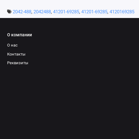
2042-488
,
2042488
,
41201-69285
,
41201-69285
,
4120169285
О компании
О нас
Контакты
Реквизиты