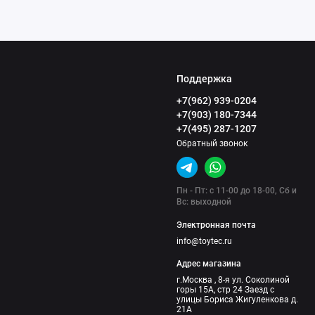
Поддержка
+7(962) 939-0204
+7(903) 180-7344
+7(495) 287-1207
Обратный звонок
Пн - Пт: с 11-00 до 18-00, Сб и
Вс: выходной
Электронная почта
info@toytec.ru
Адрес магазина
г.Москва , 8-я ул. Соколиной
горы 15А, стр 24 Заезд с
улицы Бориса Жигуленкова д.
21А