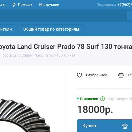
кты
Помощь
Инструкции
Поддержка
+7(962)
ители
Общий товар по категориям
yota Land Cruiser Prado 78 Surf 130 тонк
Toyota Land Cruiser Prado 78 Surf 130 тонкая
В избранное
В 
В наличии
Код товара: 2
18000р.
Купить