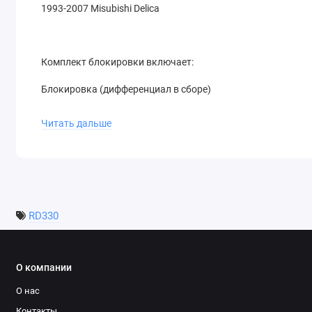
1993-2007 Misubishi Delica
Комплект блокировки включает:
Блокировка (дифференциал в сборе)
Актуатор блокировки с резиновыми уплотнениями
Читать дальше
Пневмосоленоид вкручиваемый в ресивер компрессора
Кнопка для активации блокировки
Фитинги для врезки в редуктор моста
RD330
Шланг для воздуха
Цена указана за блокировку без компрессора,
О компании
О нас
Контакты