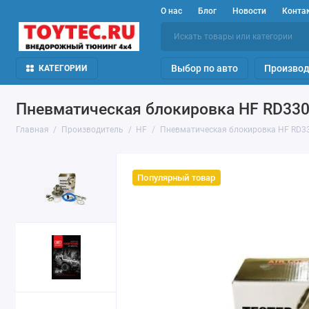
О нас
Блог
Новости
Конта
Выбор по авто
Производ
КАТЕГОРИИ
Пневматическая блокировка HF RD330 дл
Главная
Производитель
HF
Пневматическая блокировка HF RD330 д
Популярный товар