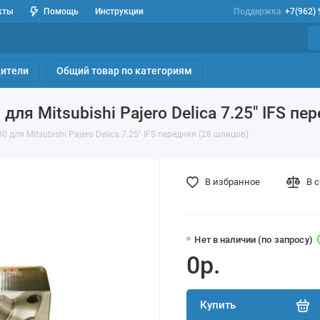
кты
Помощь
Инструкции
Поддержка
+7(962)
ители
Общий товар по категориям
я Mitsubishi Pajero Delica 7.25" IFS пе
ля Mitsubishi Pajero Delica 7.25" IFS передняя (28 шлицов)
В избранное
В 
Нет в наличии (по запросу)
0р.
Купить