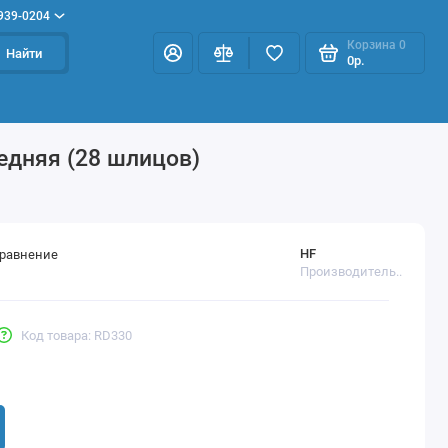
 939-0204
Корзина
0
Найти
0р.
редняя (28 шлицов)
HF
сравнение
Производитель..
Код товара: RD330