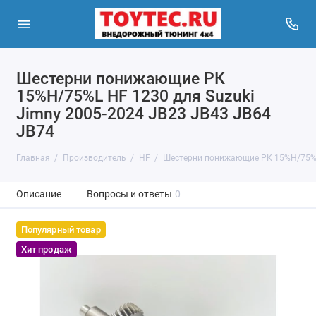
Шестерни понижающие РК
15%H/75%L HF 1230 для Suzuki
Jimny 2005-2024 JB23 JB43 JB64
JB74
Главная
Производитель
HF
Шестерни понижающие РК 15%H/75%L 
Описание
Вопросы и ответы
0
Популярный товар
Хит продаж