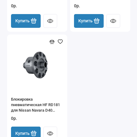
Defender
T100 Sequoia 8.4" задняя
0р.
0р.
Купить
Купить
Блокировка
пневматическая HF RD181
для Nissan Navara D40
Pathfinder R51 Frontier
0р.
Xterra R180A IFS передняя
Купить