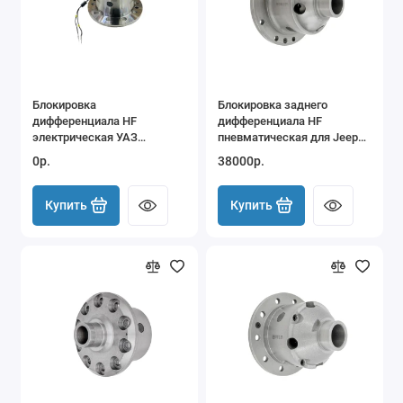
Блокировка
Блокировка заднего
дифференциала HF
дифференциала HF
электрическая УАЗ
пневматическая для Jeep
Патриот, Хантер (мост
Wrangler TJ, LJ, Cherokee
0р.
38000р.
Спайсер)
XJ, FSJ, DANA44
Купить
Купить