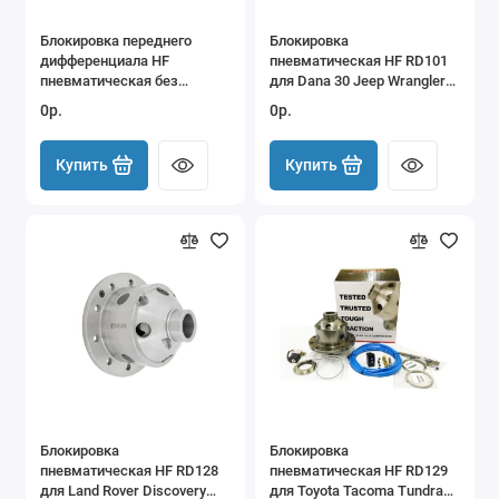
Блокировка переднего
Блокировка
дифференциала HF
пневматическая HF RD101
пневматическая без
для Dana 30 Jeep Wrangler
компрессора для УАЗ-469
Cherokee
0р.
0р.
10 шл.
Купить
Купить
Блокировка
Блокировка
пневматическая HF RD128
пневматическая HF RD129
для Land Rover Discovery
для Toyota Tacoma Tundra