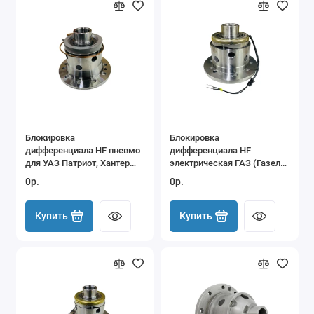
Блокировка
Блокировка
дифференциала HF пневмо
дифференциала HF
для УАЗ Патриот, Хантер
электрическая ГАЗ (Газель,
(мост Спайсер)
Соболь, Волга)
0р.
0р.
Купить
Купить